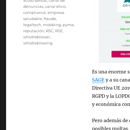
acoso sexual
,
canal de
denuncias
,
canal ético
,
compliance
,
empresa
saludable
,
fraude
,
legaltech
,
mobbing
,
pyme
,
reputación
,
RSC
,
RSE
,
whistleblower
,
whistleblowing
Es una enorme sa
SAGE
y a su cana
Directiva UE 201
RGPD y la LOPDG
y económica co
Pero además de 
posibles multas,