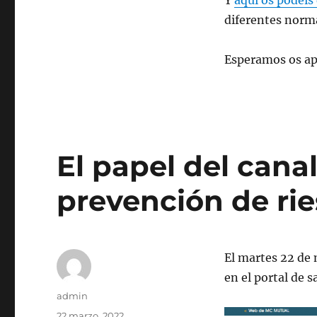
Y
aquí os podéis 
diferentes norm
Esperamos os apo
El papel del cana
prevención de rie
El martes 22 de 
en el portal de 
Autor
admin
Publicado
22 marzo, 2022