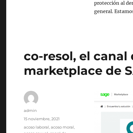
protección al de
general. Estamos
co-resol, el cana
marketplace de 
Autor
admin
Publicado
15 noviembre, 2021
el
Etiquetas
acoso laboral
,
acoso moral
,