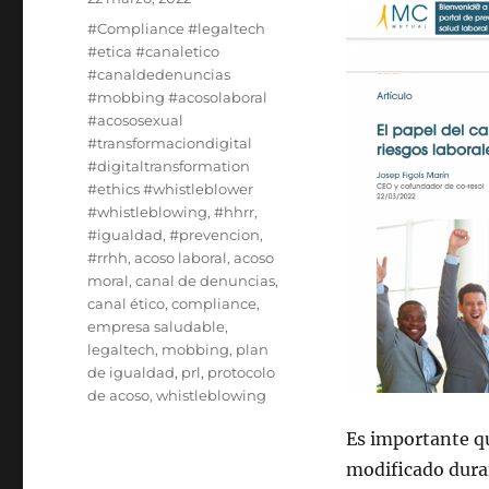
el
Etiquetas
#Compliance #legaltech
#etica #canaletico
#canaldedenuncias
#mobbing #acosolaboral
#acososexual
#transformaciondigital
#digitaltransformation
#ethics #whistleblower
#whistleblowing
,
#hhrr
,
#igualdad
,
#prevencion
,
#rrhh
,
acoso laboral
,
acoso
moral
,
canal de denuncias
,
canal ético
,
compliance
,
empresa saludable
,
legaltech
,
mobbing
,
plan
de igualdad
,
prl
,
protocolo
de acoso
,
whistleblowing
Es importante q
modificado duran