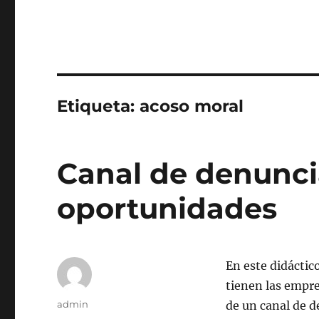
Etiqueta:
acoso moral
Canal de denuncia
oportunidades
En este didáctic
tienen las empr
Autor
admin
de un canal de d