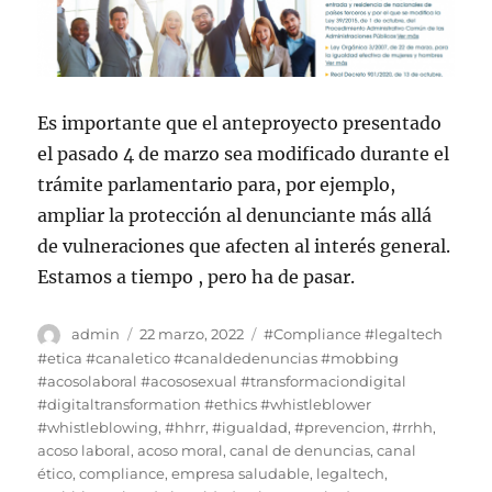
Es importante que el anteproyecto presentado
el pasado 4 de marzo sea modificado durante el
trámite parlamentario para, por ejemplo,
ampliar la protección al denunciante más allá
de vulneraciones que afecten al interés general.
Estamos a tiempo , pero ha de pasar.
Autor
Publicado
Etiquetas
admin
22 marzo, 2022
#Compliance #legaltech
el
#etica #canaletico #canaldedenuncias #mobbing
#acosolaboral #acososexual #transformaciondigital
#digitaltransformation #ethics #whistleblower
#whistleblowing
,
#hhrr
,
#igualdad
,
#prevencion
,
#rrhh
,
acoso laboral
,
acoso moral
,
canal de denuncias
,
canal
ético
,
compliance
,
empresa saludable
,
legaltech
,