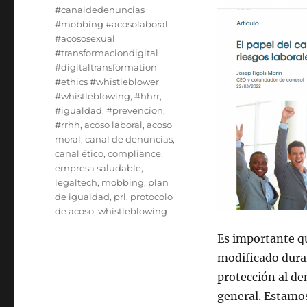
#canaldedenuncias
#mobbing #acosolaboral
#acososexual
#transformaciondigital
#digitaltransformation
#ethics #whistleblower
#whistleblowing
,
#hhrr
,
#igualdad
,
#prevencion
,
#rrhh
,
acoso laboral
,
acoso
moral
,
canal de denuncias
,
canal ético
,
compliance
,
empresa saludable
,
legaltech
,
mobbing
,
plan
de igualdad
,
prl
,
protocolo
de acoso
,
whistleblowing
Es importante q
modificado duran
protección al de
general. Estamos