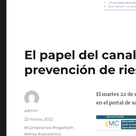
El papel del cana
prevención de rie
El martes 22 de 
en el portal de 
Autor
admin
Publicado
22 marzo, 2022
el
Etiquetas
#Compliance #legaltech
#etica #canaletico