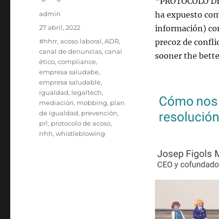
“PROTOCOLO DE
Autor
admin
ha expuesto como
Publicado
27 abril, 2022
información) c
el
Etiquetas
#hhrr
,
acoso laboral
,
ADR
,
precoz de confli
canal de denuncias
,
canal
sooner the bette
ético
,
compliance
,
empresa saludabe
,
empresa saludable
,
igualdad
,
legaltech
,
mediación
,
mobbing
,
plan
de igualdad
,
prevención
,
prl
,
protocolo de acoso
,
rrhh
,
whistleblowing