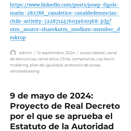
https://www.linkedin.com/posts/josep-figols-
marin-282788_canaletico-canaldedenuncias-
chile-activity-7228712476039610368-jcJg?
utm_source=share&utm_medium=member_d
esktop
Autor
Publicado
Etiquetas
admin
12 septiembre, 2024
acoso laboral
,
canal
el
de denuncias
,
canal ético
,
Chile
,
compliance
,
Ley Karin
,
mobbing
,
plan de igualdad
,
protocolo de acoso
,
whistleblowing
9 de mayo de 2024:
Proyecto de Real Decreto
por el que se aprueba el
Estatuto de la Autoridad