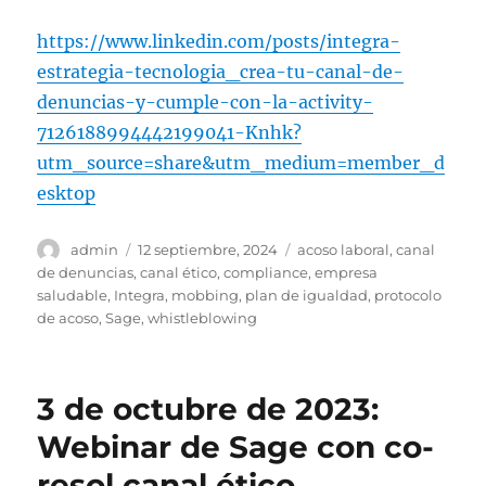
https://www.linkedin.com/posts/integra-
estrategia-tecnologia_crea-tu-canal-de-
denuncias-y-cumple-con-la-activity-
7126188994442199041-Knhk?
utm_source=share&utm_medium=member_d
esktop
Autor
Publicado
Etiquetas
admin
12 septiembre, 2024
acoso laboral
,
canal
el
de denuncias
,
canal ético
,
compliance
,
empresa
saludable
,
Integra
,
mobbing
,
plan de igualdad
,
protocolo
de acoso
,
Sage
,
whistleblowing
3 de octubre de 2023:
Webinar de Sage con co-
resol canal ético