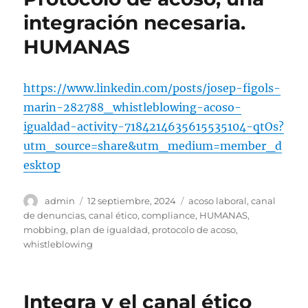
integración necesaria.
HUMANAS
https://www.linkedin.com/posts/josep-figols-
marin-282788_whistleblowing-acoso-
igualdad-a
c
tivity-7184214635615535104-qtOs?
utm_source=share&utm_medium=member_d
esktop
Autor
Publicado
Etiquetas
admin
12 septiembre, 2024
acoso laboral
,
canal
el
de denuncias
,
canal ético
,
compliance
,
HUMANAS
,
mobbing
,
plan de igualdad
,
protocolo de acoso
,
whistleblowing
Integra y el canal ético