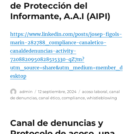
de Protección del
Informante, A.A.I (AIPI)
https://www.linkedin.com/posts/josep-figols-
marin-282788_compliance-canaletico-
canaldedenuncias-activity-
7208820950828515330-qZ7m?
utm_source=share&utm_medium=member_d
esktop
Autor
Publicado
Etiquetas
admin
12 septiembre, 2024
acoso laboral
,
canal
el
de denuncias
,
canal ético
,
compliance
,
whistleblowing
Canal de denuncias y
Protocolo de acoso, una