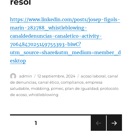
resol
https://www.linkedin.com/posts/josep-figols-
marin-282788_whistleblowing-
canaldedenuncias-canaletico-activity-
7064847025149755393-biwC?
utm_source=share&utm_medium=member_d
esktop
Autor
Publicado
Etiquetas
admin
12 septiembre, 2024
acoso laboral
,
canal
el
de denuncias
,
canal ético
,
compliance
,
empresa
saludable
,
mobbing
,
pimec
,
plan de igualdad
,
protocolo
de acoso
,
whistleblowing
Navegación
PÁGINA
1