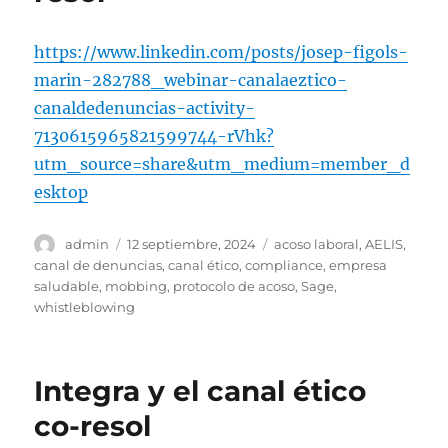
https://www.linkedin.com/posts/josep-figols-
marin-282788_webinar-canalaeztico-
canaldedenuncias-activity-
7130615965821599744-rVhk?
utm_source=share&utm_medium=member_d
esktop
Autor
Publicado
Etiquetas
admin
12 septiembre, 2024
acoso laboral
,
AELIS
,
el
canal de denuncias
,
canal ético
,
compliance
,
empresa
saludable
,
mobbing
,
protocolo de acoso
,
Sage
,
whistleblowing
Integra y el canal ético
co-resol