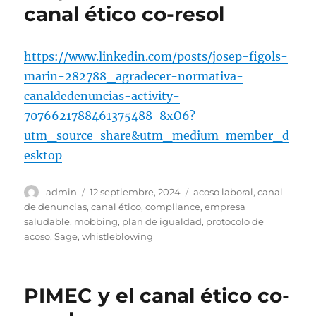
canal ético co-resol
https://www.linkedin.com/posts/josep-figols-
marin-282788_agradecer-normativa-
canaldedenuncias-activity-
7076621788461375488-8xO6?
utm_source=share&utm_medium=member_d
esktop
Autor
Publicado
Etiquetas
admin
12 septiembre, 2024
acoso laboral
,
canal
el
de denuncias
,
canal ético
,
compliance
,
empresa
saludable
,
mobbing
,
plan de igualdad
,
protocolo de
acoso
,
Sage
,
whistleblowing
PIMEC y el canal ético co-