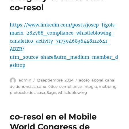
co-resol
https://www.linkedin.com/posts/josep-figols-
marin-282788_compliance-whistleblowing-
canaletico-activity-7173946836448112641-
ABZR?
utm_source=share&utm_medium=member_d
esktop
Autor
Publicado
Etiquetas
admin
12 septiembre, 2024
acoso laboral
,
canal
el
de denuncias
,
canal ético
,
compliance
,
Integra
,
mobbing
,
protocolo de acoso
,
Sage
,
whistleblowing
co-resol en el Mobile
World Congress de