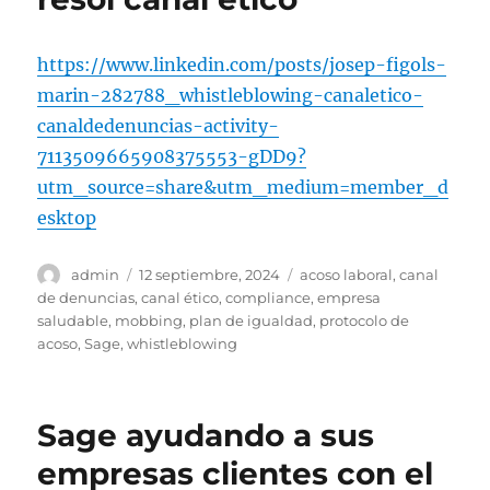
https://www.linkedin.com/posts/josep-figols-
marin-282788_whistleblowing-canaletico-
canaldedenuncias-activity-
7113509665908375553-gDD9?
utm_source=share&utm_medium=member_d
esktop
Autor
Publicado
Etiquetas
admin
12 septiembre, 2024
acoso laboral
,
canal
el
de denuncias
,
canal ético
,
compliance
,
empresa
saludable
,
mobbing
,
plan de igualdad
,
protocolo de
acoso
,
Sage
,
whistleblowing
Sage ayudando a sus
empresas clientes con el