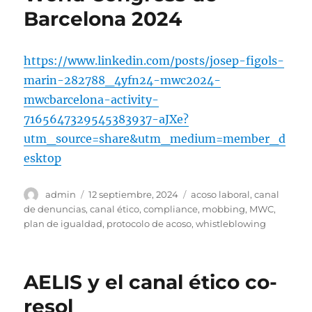
Barcelona 2024
https://www.linkedin.com/posts/josep-figols-
marin-282788_4yfn24-mwc2024-
mwcbarcelona-activity-
7165647329545383937-aJXe?
utm_source=share&utm_medium=member_d
esktop
Autor
Publicado
Etiquetas
admin
12 septiembre, 2024
acoso laboral
,
canal
el
de denuncias
,
canal ético
,
compliance
,
mobbing
,
MWC
,
plan de igualdad
,
protocolo de acoso
,
whistleblowing
AELIS y el canal ético co-
resol