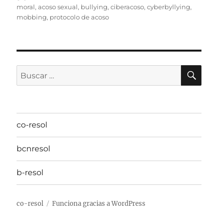
el
moral
,
acoso sexual
,
bullying
,
ciberacoso
,
cyberbyllying
,
mobbing
,
protocolo de acoso
BU
Buscar
por:
co-resol
bcnresol
b-resol
co-resol
Funciona gracias a WordPress