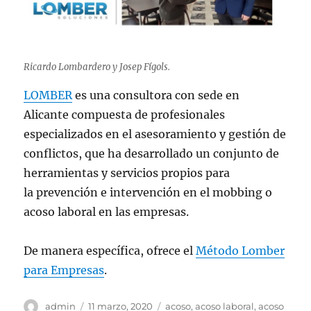
Ricardo Lombardero y Josep Fígols.
LOMBER
es una consultora con sede en
Alicante compuesta de profesionales
especializados en el asesoramiento y gestión de
conflictos, que ha desarrollado un conjunto de
herramientas y servicios propios para
la prevención e intervención en el mobbing o
acoso laboral en las empresas.
De manera específica, ofrece el
Método Lomber
para Empresas
.
Autor
Publicado
Etiquetas
admin
11 marzo, 2020
acoso
,
acoso laboral
,
acoso