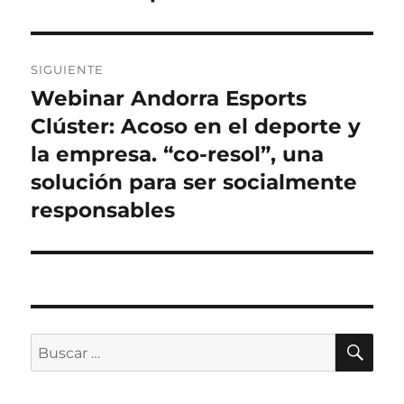
SIGUIENTE
Webinar Andorra Esports
Entrada
siguiente:
Clúster: Acoso en el deporte y
la empresa. “co-resol”, una
solución para ser socialmente
responsables
BU
Buscar
por: