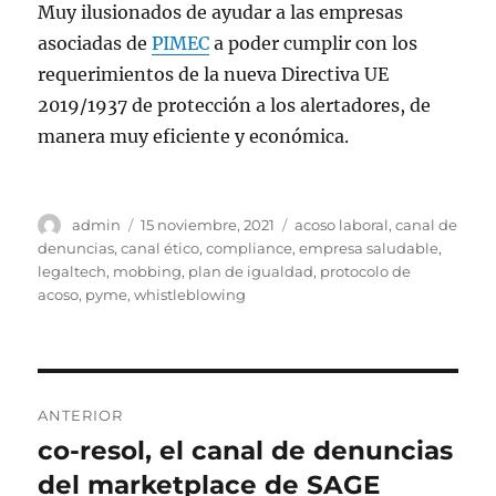
Muy ilusionados de ayudar a las empresas
asociadas de
PIMEC
a poder cumplir con los
requerimientos de la nueva Directiva UE
2019/1937 de protección a los alertadores, de
manera muy eficiente y económica.
Autor
Publicado
Etiquetas
admin
15 noviembre, 2021
acoso laboral
,
canal de
el
denuncias
,
canal ético
,
compliance
,
empresa saludable
,
legaltech
,
mobbing
,
plan de igualdad
,
protocolo de
acoso
,
pyme
,
whistleblowing
Navegación
ANTERIOR
de
co-resol, el canal de denuncias
Entrada
anterior:
del marketplace de SAGE
entradas