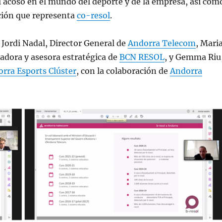
 acoso en el mundo del deporte y de la empresa, así com
ución que representa
co-resol
.
Jordi Nadal, Director General de
Andorra Telecom
, Mari
adora y asesora estratégica de
BCN RESOL
, y Gemma Riu
rra Esports Clúster
, con la colaboración de
Andorra