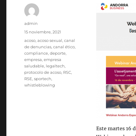
Autor
admin
Publicado
15 noviembre, 2021
el
Etiquetas
acoso
,
acoso sexual
,
canal
de denuncias
,
canal ético
,
compliance
,
deporte
,
empresa
,
empresa
saludable
,
legaltech
,
protocolo de acoso
,
RSC
,
RSE
,
sportech
,
whistleblowing
Este martes 16 d