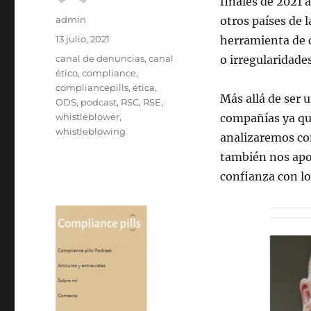
finales de 2021 
Autor
admin
otros países de 
Publicado
13 julio, 2021
herramienta de 
el
Etiquetas
canal de denuncias
,
canal
o irregularidade
ético
,
compliance
,
compliancepills
,
ética
,
Más allá de ser 
ODS
,
podcast
,
RSC
,
RSE
,
whistleblower
,
compañías ya que
whistleblowing
analizaremos con
también nos apo
confianza con lo