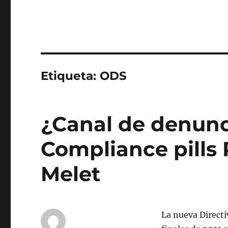
Etiqueta:
ODS
¿Canal de denunci
Compliance pills 
Melet
La nueva Directi