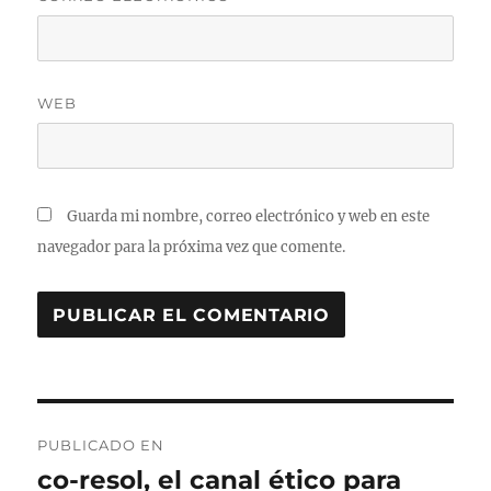
WEB
Guarda mi nombre, correo electrónico y web en este
navegador para la próxima vez que comente.
Navegación
PUBLICADO EN
de
co-resol, el canal ético para