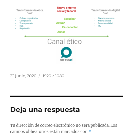
Publicado
Tamaño
22 junio, 2020
1920 × 1080
el
completo
Deja una respuesta
Tu dirección de correo electrónico no será publicada.
Los
campos obligatorios están marcados con
*