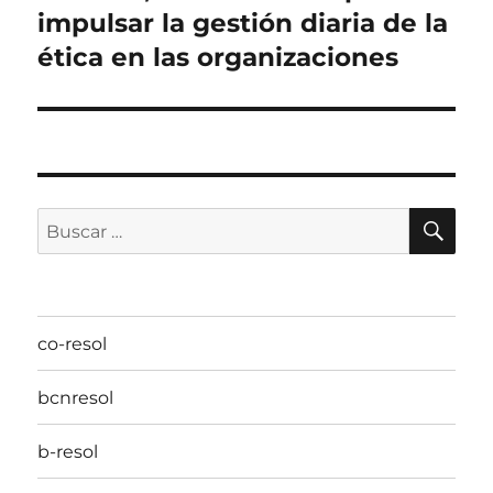
impulsar la gestión diaria de la
entradas
ética en las organizaciones
BU
Buscar
por:
co-resol
bcnresol
b-resol