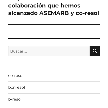
colaboración que hemos
entradas
alcanzado ASEMARB y co-resol
BU
Buscar
por:
co-resol
bcnresol
b-resol