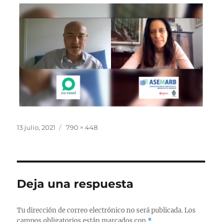
Publicado
Tamaño
13 julio, 2021
790 × 448
el
completo
Deja una respuesta
Tu dirección de correo electrónico no será publicada.
Los
campos obligatorios están marcados con
*