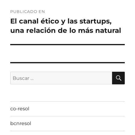
Navegación
PUBLICADO EN
de
El canal ético y las startups,
una relación de lo más natural
entradas
BU
Buscar
por:
co-resol
bcnresol