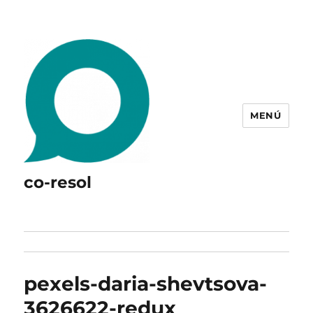
MENÚ
co-resol
pexels-daria-shevtsova-
3626622-redux