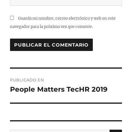
Guarda mi nombre, correo electrónico y web en este
navegador para la próxima vez que comente.
Navegación
PUBLICADO EN
de
People Matters TecHR 2019
entradas
BU