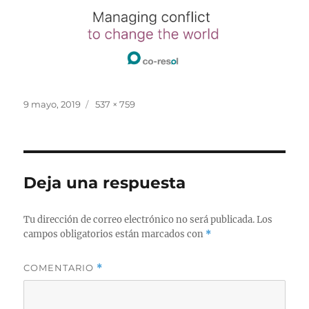
Publicado
Tamaño
9 mayo, 2019
537 × 759
el
completo
Deja una respuesta
Tu dirección de correo electrónico no será publicada.
Los
campos obligatorios están marcados con
*
COMENTARIO
*